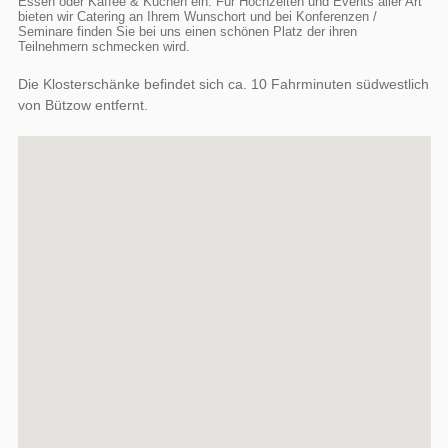
Essen oder Kaffee & Kuchen ein. Für Hochzeiten und Events aller Art
bieten wir Catering an Ihrem Wunschort und bei Konferenzen /
Seminare finden Sie bei uns einen schönen Platz der ihren
Teilnehmern schmecken wird.
Die Klosterschänke befindet sich ca. 10 Fahrminuten südwestlich
von Bützow entfernt.