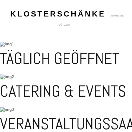
HOME
KLOSTERSCHÄNKE
DIE
KLOSTERSCHÄNKE
TÄGLICH GEÖFFNET
SPEISEKARTE
ANTIQUE
CATERING & EVENTS
KONTAKT
Anfahrtskarte
Impressum
VERANSTALTUNGSSA